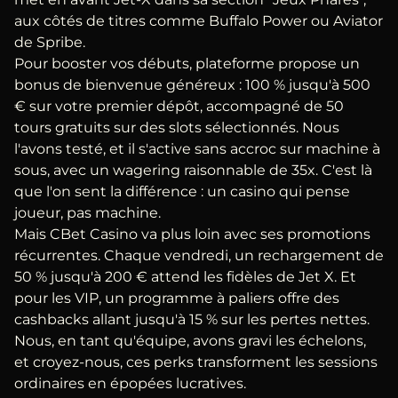
aux côtés de titres comme Buffalo Power ou Aviator
de Spribe.
Pour booster vos débuts, plateforme propose un
bonus de bienvenue généreux : 100 % jusqu'à 500
€ sur votre premier dépôt, accompagné de 50
tours gratuits sur des slots sélectionnés. Nous
l'avons testé, et il s'active sans accroc sur machine à
sous, avec un wagering raisonnable de 35x. C'est là
que l'on sent la différence : un casino qui pense
joueur, pas machine.
Mais CBet Casino va plus loin avec ses promotions
récurrentes. Chaque vendredi, un rechargement de
50 % jusqu'à 200 € attend les fidèles de Jet X. Et
pour les VIP, un programme à paliers offre des
cashbacks allant jusqu'à 15 % sur les pertes nettes.
Nous, en tant qu'équipe, avons gravi les échelons,
et croyez-nous, ces perks transforment les sessions
ordinaires en épopées lucratives.