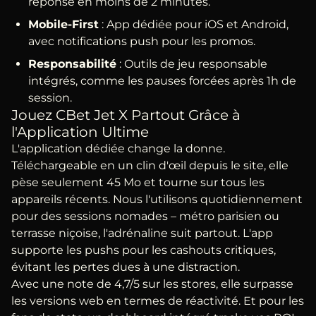
réponse en moins de 2 minutes.
Mobile-First
: App dédiée pour iOS et Android,
avec notifications push pour les promos.
Responsabilité
: Outils de jeu responsable
intégrés, comme les pauses forcées après 1h de
session.
Jouez CBet Jet X Partout Grâce à
l'Application Ultime
L'application dédiée change la donne.
Téléchargeable en un clin d'œil depuis le site, elle
pèse seulement 45 Mo et tourne sur tous les
appareils récents. Nous l'utilisons quotidiennement
pour des sessions nomades – métro parisien ou
terrasse niçoise, l'adrénaline suit partout. L'app
supporte les pushs pour les cashouts critiques,
évitant les pertes dues à une distraction.
Avec une note de 4,7/5 sur les stores, elle surpasse
les versions web en termes de réactivité. Et pour les