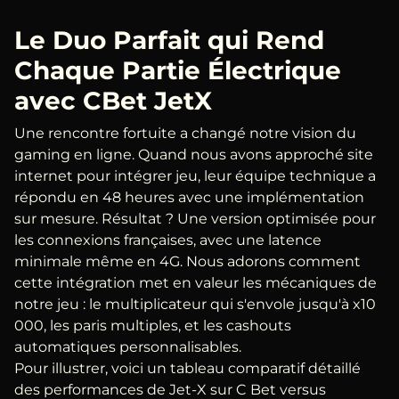
Le Duo Parfait qui Rend
Chaque Partie Électrique
avec CBet JetX
Une rencontre fortuite a changé notre vision du
gaming en ligne. Quand nous avons approché site
internet pour intégrer jeu, leur équipe technique a
répondu en 48 heures avec une implémentation
sur mesure. Résultat ? Une version optimisée pour
les connexions françaises, avec une latence
minimale même en 4G. Nous adorons comment
cette intégration met en valeur les mécaniques de
notre jeu : le multiplicateur qui s'envole jusqu'à x10
000, les paris multiples, et les cashouts
automatiques personnalisables.
Pour illustrer, voici un tableau comparatif détaillé
des performances de Jet-X sur C Bet versus