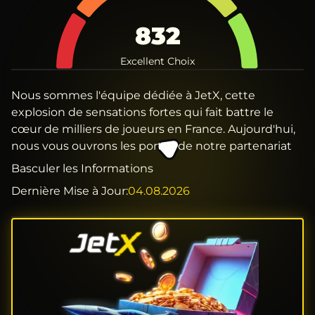
832
Excellent Choix
Nous sommes l'équipe dédiée à JetX, cette
explosion de sensations fortes qui fait battre le
cœur de milliers de joueurs en France. Aujourd'hui,
nous vous ouvrons les portes de notre partenariat
privilégié avec CBet, un casino en ligne français qui
Basculer les Informations
élève l'expérience de jeu à un niveau supérieur.
Dernière Mise à Jour:
04.08.2026
Imaginez des lancements de fusées imprévisibles,
des multiplicateurs qui grimpent à une vitesse folle,
et tout cela dans un environnement sécurisé et
élégant conçu pour les amateurs français de thrills.
Chez nous, machine à sous n'est pas qu'un jeu ;
c'est une philosophie de vie, et CBet en est le
vaisseau idéal pour décoller.
Depuis notre lancement, nous avons testé des