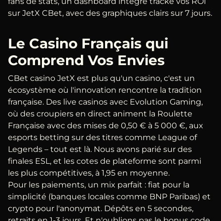
fans de stats, un dashboard intégré tracke vos ROI
sur JetX CBet, avec des graphiques clairs sur 7 jours.
Le Casino Français qui
Comprend Vos Envies
CBet casino JetX est plus qu'un casino, c'est un
écosystème où l'innovation rencontre la tradition
française. Des live casinos avec Evolution Gaming,
où des croupiers en direct animent la Roulette
Française avec des mises de 0,50 € à 5 000 €, aux
esports betting sur des titres comme League of
Legends – tout est là. Nous avons parié sur des
finales ESL, et les cotes de plateforme sont parmi
les plus compétitives, à 1,95 en moyenne.
Pour les paiements, un mix parfait : fiat pour la
simplicité (banques locales comme BNP Paribas) et
crypto pour l'anonymat. Dépôts en 5 secondes,
retraits en 1-3 jours. Et n'oublions pas le bonus code