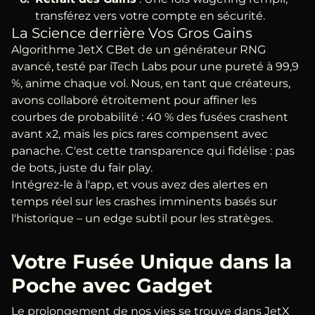
transférez vers votre compte en sécurité.
La Science derrière Vos Gros Gains
Algorithme JetX CBet de un générateur RNG
avancé, testé par iTech Labs pour une pureté à 99,9
%, anime chaque vol. Nous, en tant que créateurs,
avons collaboré étroitement pour affiner les
courbes de probabilité : 40 % des fusées crashent
avant x2, mais les pics rares compensent avec
panache. C'est cette transparence qui fidélise : pas
de bots, juste du fair play.
Intégrez-le à l'app, et vous avez des alertes en
temps réel sur les crashes imminents basés sur
l'historique – un edge subtil pour les stratèges.
Votre Fusée Unique dans la
Poche avec Gadget
Le prolongement de nos vies se trouve dans JetX