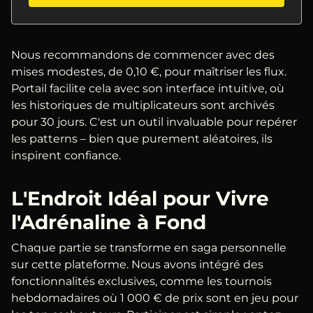
Nous recommandons de commencer avec des
mises modestes, de 0,10 €, pour maîtriser les flux.
Portail facilite cela avec son interface intuitive, où
les historiques de multiplicateurs sont archivés
pour 30 jours. C'est un outil invaluable pour repérer
les patterns – bien que purement aléatoires, ils
inspirent confiance.
L'Endroit Idéal pour Vivre
l'Adrénaline à Fond
Chaque partie se transforme en saga personnelle
sur cette plateforme. Nous avons intégré des
fonctionnalités exclusives, comme les tournois
hebdomadaires où 1 000 € de prix sont en jeu pour