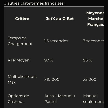
d'autres plateformes françaises :
Moyenne
Critère
JetX au C-Bet
Marché
Français
Temps de
1,5 secondes
3 secondes
Chargement
RTP Moyen
97 %
96 %
Multiplicateurs
x10 000
x5 000
Max
Options de
Auto + Manuel +
Manuel
Cashout
Partiel
seulement